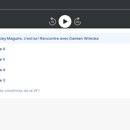
bey Maguire, c'est lui ! Rencontre avec Damien Witecka
e 6
e 5
e 4
e 3
s créatrices de la VF !
e 2
e 1
e Mektoub My Love arrive enfin ! Rencontre avec Shaïn Boumedine et Sal