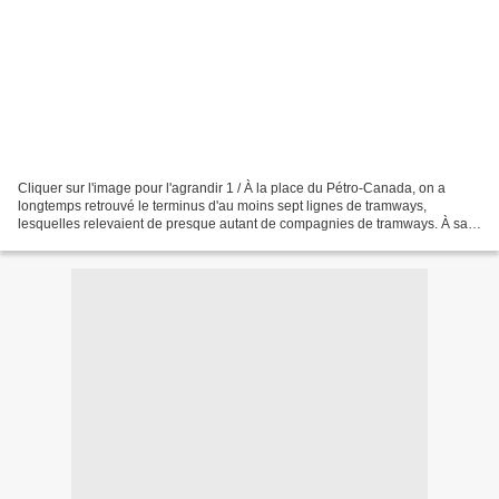
Cliquer sur l'image pour l'agrandir 1 / À la place du Pétro-Canada, on a
longtemps retrouvé le terminus d'au moins sept lignes de tramways,
lesquelles relevaient de presque autant de compagnies de tramways. À sa
fermeture, il devint le «club» Minuit qui...