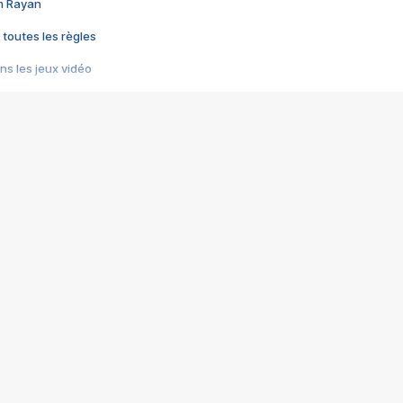
im Rayan
 toutes les règles
s les jeux vidéo
us choquant de Rockstar ? - Le scandale BULLY
e plus moche de Steam
du RÊVE tourne au CAUCHEMAR
pendant 8 heures
it… à tort
umiliés par un jeu vidéo
ire - Final Fantasy 8
ti un empire - Age of Empires
story DOFUS
tard, il crée l'un des pires jeux de tous les temps, MindsEye.