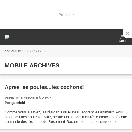
Publicité
MENU
Accueil
» MOBILE.ARCHIVES
MOBILE.ARCHIVES
Apres les poules...les cochons!
Publié le 31/08/2010 à 23:57
Par
gabrield
Comme vous le savez, les résidants du Plateau adorent les animaux. Pour
ce qui est des poules en ville, beaucoup se sont montrés curieux face à cette
demande des résidants de Rosemont. Sachez bien que cet engouement
pour la basse-cour ne date pas d'hier....