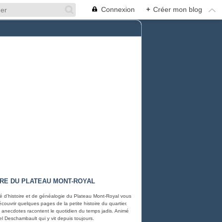
Connexion
+
Créer mon blog
IRE DU PLATEAU MONT-ROYAL
é d’histoire et de généalogie du Plateau Mont-Royal vous
écouvrir quelques pages de la petite histoire du quartier.
 anecdotes racontent le quotidien du temps jadis. Animé
el Deschambault qui y vit depuis toujours.