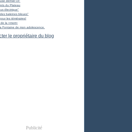
use dernier cri"
ets du Plateau
us électrique"
des baleines bleues"
pour les téméraires!
 de la «mort»
La Fontaine de mon adolescence.
ter le propriétaire du blog
Publicité