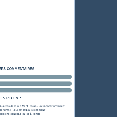
ERS COMMENTAIRES
LES RÉCENTS
 Express de la rue Mont-Royal ...un tramway mythique"
de fumée ...qui est toujours recherché”
oles ne sont pas toutes à Venise"