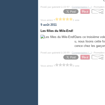
C
Posté par gabrield à 22:57 -
Commentaires [
…
]
- Permalien 
Vous aimez ?
1 vote
9 août 2011
Les filles du Mile-End!
Dans ce troisième vole
u, nous lisons cette fo
cence chez les garço
Posté par gabrield à 20:55 -
Commentaires [
…
]
- Permalien 
Vous aimez ?
0 vote