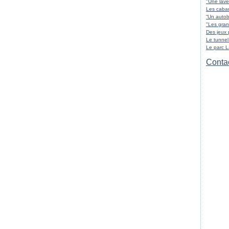
"Une lave
Les cabar
“Un autob
"Les gran
Des jeux 
Le tunnel
Le parc 
Contac