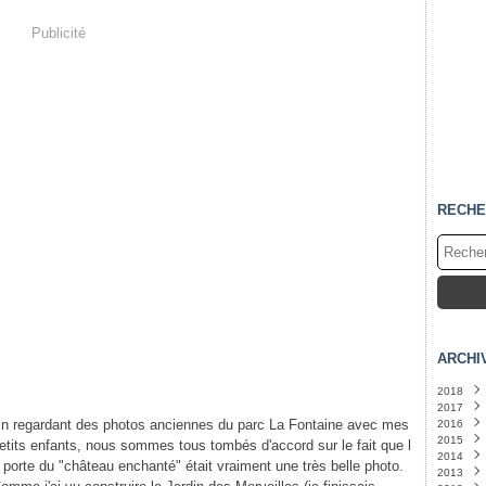
Publicité
RECHE
ARCHI
2018
2017
Janvi
n regardant des photos anciennes du parc La Fontaine avec mes
2016
Déce
2015
Août
Déce
etits enfants, nous sommes tous tombés d'accord sur le fait que l
2014
Juin
Nove
Déce
(
 porte du "château enchanté" était vraiment une très belle photo.
2013
Mai
Octo
Août
Déce
(