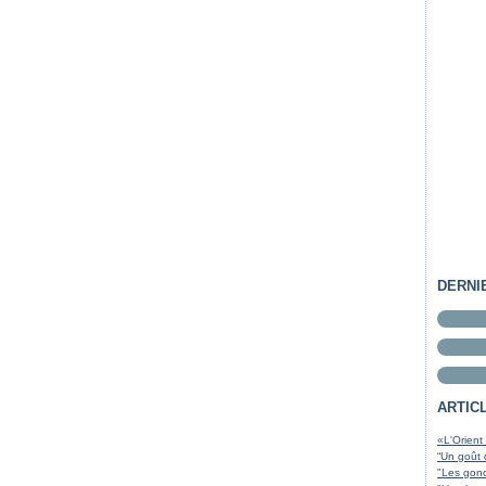
DERNI
ARTIC
«L'Orient
“Un goût 
"Les gond