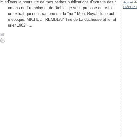
Dans la poursuite de mes petites publications d'extraits des r
Accueil d
Créer un 
omans de Tremblay et de Richler, je vous propose cette fois
un extrait qui nous ramene sur la "rue" Mont-Royal d'une autr
e époque. MICHEL TREMBLAY Tiré de La duchesse et le rot
urier 1982 «...
[
#
]