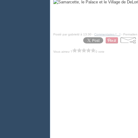
Posté par gabrield à 13:30 -
Commentaires [
…
]
- Permalien 
Vous aimez ?
0 vote