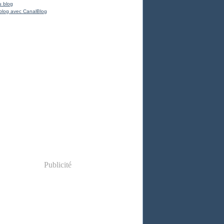
u blog
blog avec CanalBlog
Publicité