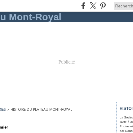
Publicité
HISTO
IES
>
HISTOIRE DU PLATEAU MONT-ROYAL
La Sociét
invite à d
Photos et
imier
par Gabri