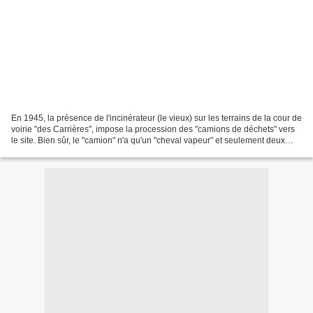
En 1945, la présence de l'incinérateur (le vieux) sur les terrains de la cour de
voirie "des Carrières", impose la procession des "camions de déchets" vers
le site. Bien sûr, le "camion" n'a qu'un "cheval vapeur" et seulement deux
roues, mais l'équipe...