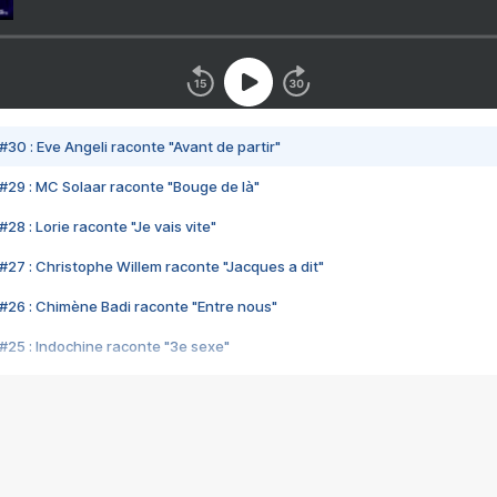
#30 : Eve Angeli raconte "Avant de partir"
#29 : MC Solaar raconte "Bouge de là"
28 : Lorie raconte "Je vais vite"
#27 : Christophe Willem raconte "Jacques a dit"
#26 : Chimène Badi raconte "Entre nous"
#25 : Indochine raconte "3e sexe"
#24 : Zaho raconte "C'est chelou"
#23 : Patrick Bruel raconte "Au café des délices"
#22 : Kyo raconte "Le chemin"