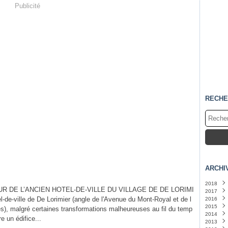
Publicité
RECHE
ARCHI
2018
R DE L’ANCIEN HOTEL-DE-VILLE DU VILLAGE DE DE LORIMI
2017
Janvi
l-de-ville de De Lorimier (angle de l'Avenue du Mont-Royal et de l
2016
Déce
2015
Août
Déce
s), malgré certaines transformations malheureuses au fil du temp
2014
Juin
Nove
Déce
(
e un édifice...
2013
Mai
Octo
Août
Déce
(