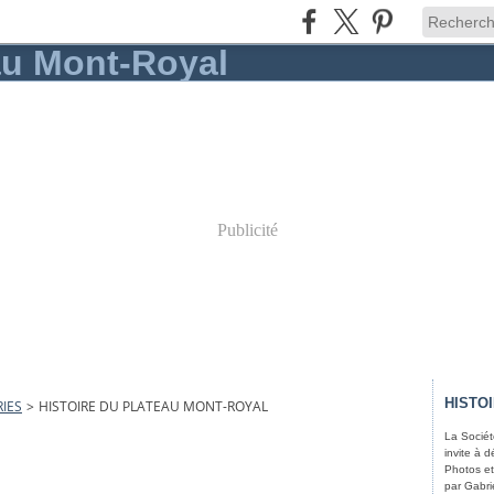
Publicité
HISTO
IES
>
HISTOIRE DU PLATEAU MONT-ROYAL
La Sociét
invite à d
Photos et
par Gabri