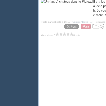
Il y a le
ai déjà p
b. Je vou
e Mont-Ro
Posté par gabrield à 16:19 -
Commentaires [
…
]
- Permalien 
Vous aimez ?
0 vote