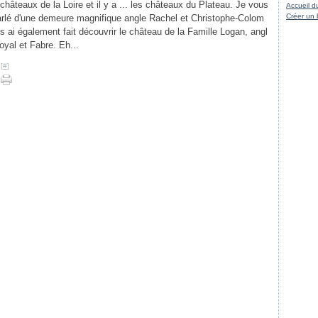
s châteaux de la Loire et il y a ... les châteaux du Plateau. Je vous
Accueil d
Créer un 
arlé d'une demeure magnifique angle Rachel et Christophe-Colom
s ai également fait découvrir le château de la Famille Logan, angl
yal et Fabre. Eh...
[
#
]