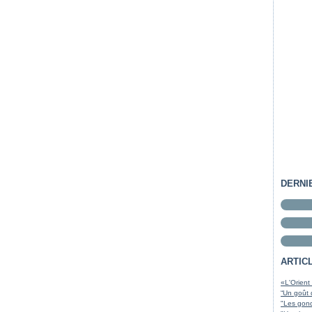
DERNI
ARTIC
«L'Orient
“Un goût 
"Les gond