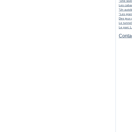
"Une lave
Les cabar
“Un autob
"Les gran
Des jeux 
Le tunnel
Le parc 
Contac