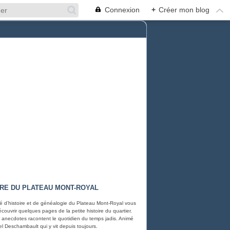
Connexion
+
Créer mon blog
IRE DU PLATEAU MONT-ROYAL
é d’histoire et de généalogie du Plateau Mont-Royal vous
écouvrir quelques pages de la petite histoire du quartier.
 anecdotes racontent le quotidien du temps jadis. Animé
el Deschambault qui y vit depuis toujours.