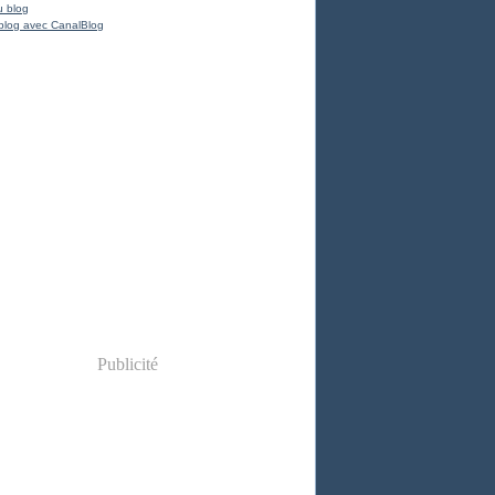
u blog
blog avec CanalBlog
Publicité