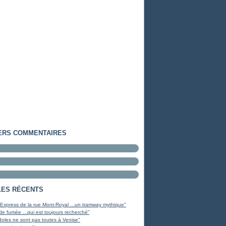
ERS COMMENTAIRES
LES RÉCENTS
 Express de la rue Mont-Royal ...un tramway mythique"
de fumée ...qui est toujours recherché”
oles ne sont pas toutes à Venise"