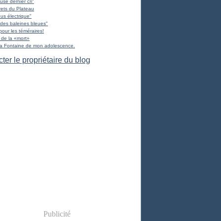
use dernier cri"
ets du Plateau
us électrique"
des baleines bleues"
pour les téméraires!
 de la «mort»
La Fontaine de mon adolescence.
ter le propriétaire du blog
Publicité