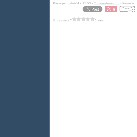
Posté par gabrield à 12:53 -
Commentaires [
…
]
- Permalien 
Vous aimez ?
0 vote