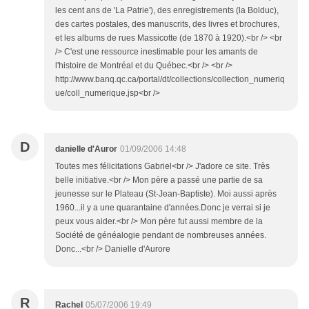
les cent ans de 'La Patrie'), des enregistrements (la Bolduc),
des cartes postales, des manuscrits, des livres et brochures,
et les albums de rues Massicotte (de 1870 à 1920).<br /> <br
/> C'est une ressource inestimable pour les amants de
l'histoire de Montréal et du Québec.<br /> <br />
http://www.banq.qc.ca/portal/dt/collections/collection_numeriq
ue/coll_numerique.jsp<br />
D
danielle d'Auror
01/09/2006 14:48
Toutes mes félicitations Gabriel<br /> J'adore ce site. Très
belle initiative.<br /> Mon père a passé une partie de sa
jeunesse sur le Plateau (St-Jean-Baptiste). Moi aussi après
1960...il y a une quarantaine d'années.Donc je verrai si je
peux vous aider.<br /> Mon père fut aussi membre de la
Société de généalogie pendant de nombreuses années.
Donc...<br /> Danielle d'Aurore
R
Rachel
05/07/2006 19:49