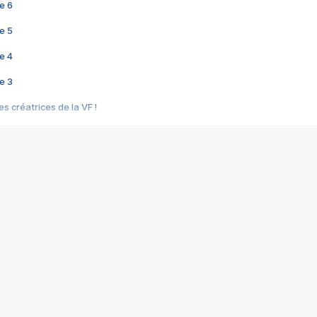
e 6
e 5
e 4
e 3
s créatrices de la VF !
e 2
e 1
e Mektoub My Love arrive enfin ! Rencontre avec Shaïn Boumedine et Sal
i : après Toni en famille
elle réalise le bouleversant Dites lui que je l'aime
ais ! Rencontre autour de Vie privée de Rebecca Zlotowski
 de Marguerite, Grave... Rencontre avec Ella Rumpf
 Les Rêveurs, un film intime sur la santé mentale