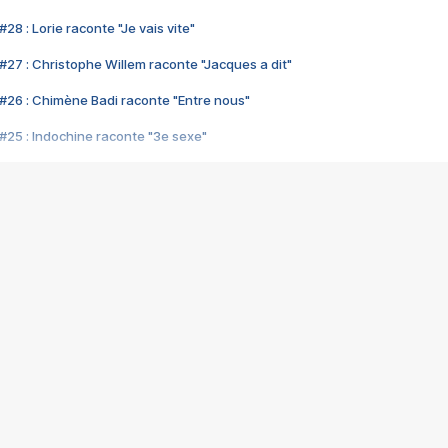
28 : Lorie raconte "Je vais vite"
#27 : Christophe Willem raconte "Jacques a dit"
#26 : Chimène Badi raconte "Entre nous"
#25 : Indochine raconte "3e sexe"
#24 : Zaho raconte "C'est chelou"
#23 : Patrick Bruel raconte "Au café des délices"
#22 : Kyo raconte "Le chemin"
#21 : Nolwenn Leroy raconte "Cassé"
#20 : Patrick Hernandez raconte "Born to be alive"
#19 : Lorie raconte "Près de moi"
#18 : Michael Jones raconte "A nos actes manqués" (avec Jean-Jacque
#17 : Khaled raconte "Aïcha"