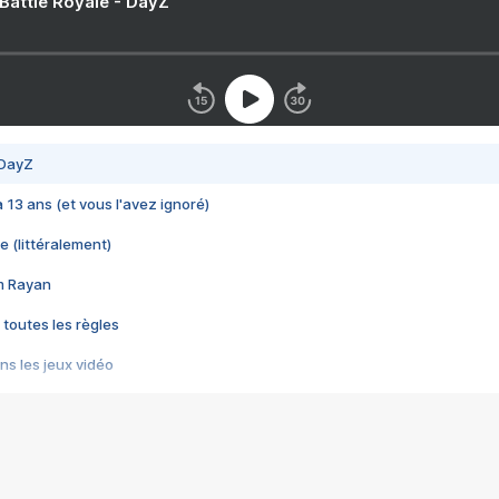
 Battle Royale - DayZ
 DayZ
 a 13 ans (et vous l'avez ignoré)
e (littéralement)
im Rayan
 toutes les règles
s les jeux vidéo
us choquant de Rockstar ? - Le scandale BULLY
e plus moche de Steam
du RÊVE tourne au CAUCHEMAR