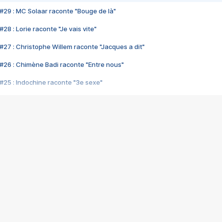
#29 : MC Solaar raconte "Bouge de là"
28 : Lorie raconte "Je vais vite"
#27 : Christophe Willem raconte "Jacques a dit"
#26 : Chimène Badi raconte "Entre nous"
#25 : Indochine raconte "3e sexe"
#24 : Zaho raconte "C'est chelou"
#23 : Patrick Bruel raconte "Au café des délices"
#22 : Kyo raconte "Le chemin"
#21 : Nolwenn Leroy raconte "Cassé"
#20 : Patrick Hernandez raconte "Born to be alive"
#19 : Lorie raconte "Près de moi"
#18 : Michael Jones raconte "A nos actes manqués" (avec Jean-Jacque