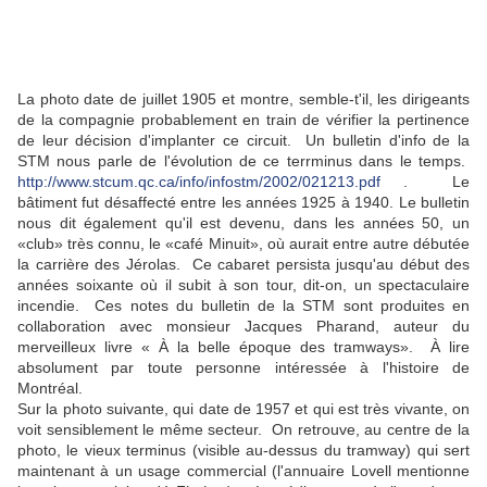
La photo date de juillet 1905 et montre, semble-t'il, les dirigeants
de la compagnie probablement en train de vérifier la pertinence
de leur décision d'implanter ce circuit. Un bulletin d'info de la
STM nous parle de l'évolution de ce terrminus dans le temps.
http://www.stcum.qc.ca/info/infostm/2002/021213.pdf
. Le
bâtiment fut désaffecté entre les années 1925 à 1940. Le bulletin
nous dit également qu'il est devenu, dans les années 50, un
«club» très connu, le «café Minuit», où aurait entre autre débutée
la carrière des Jérolas. Ce cabaret persista jusqu'au début des
années soixante où il subit à son tour, dit-on, un spectaculaire
incendie. Ces notes du bulletin de la STM sont produites en
collaboration avec monsieur Jacques Pharand, auteur du
merveilleux livre « À la belle époque des tramways». À lire
absolument par toute personne intéressée à l'histoire de
Montréal.
Sur la photo suivante, qui date de 1957 et qui est très vivante, on
voit sensiblement le même secteur. On retrouve, au centre de la
photo, le vieux terminus (visible au-dessus du tramway) qui sert
maintenant à un usage commercial (l'annuaire Lovell mentionne