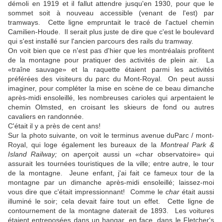
démoli en 1919 et il fallut attendre jusqu'en 1930, pour que le
sommet soit à nouveau accessible (venant de l'est) par
tramways. Cette ligne empruntait le tracé de l'actuel chemin
Camilien-Houde. Il serait plus juste de dire que c'est le boulevard
qui s'est installé sur l'ancien parcours des rails du tramway.
On voit bien que ce n'est pas d'hier que les montréalais profitent
de la montagne pour pratiquer des activités de plein air. La
«traîne sauvage» et la raquette étaient parmi les activités
préférées des visiteurs du parc du Mont-Royal. On peut aussi
imaginer, pour compléter la mise en scène de ce beau dimanche
après-midi ensoleillé, les nombreuses carioles qui arpentaient le
chemin Olmsted, en croisant les skieurs de fond ou autres
cavaliers en randonnée.
C'était il y a près de cent ans!
Sur la photo suivante, on voit le terminus avenue duParc / mont-
Royal, qui loge également les bureaux de la
Montreal Park &
Island Railway;
on aperçoit aussi un «char observatoire» qui
assurait les tournées touristiques de la ville; entre autre, le tour
de la montagne. Jeune enfant, j'ai fait ce fameux tour de la
montagne par un dimanche après-midi ensoleillé; laissez-moi
vous dire que c'était impressionnant! Comme le
char
était aussi
illuminé le soir; cela devait faire tout un effet. Cette ligne de
contournement de la montagne daterait de 1893. Les voitures
étaient entreposées dans un hangar, en face, dans le Fletcher's