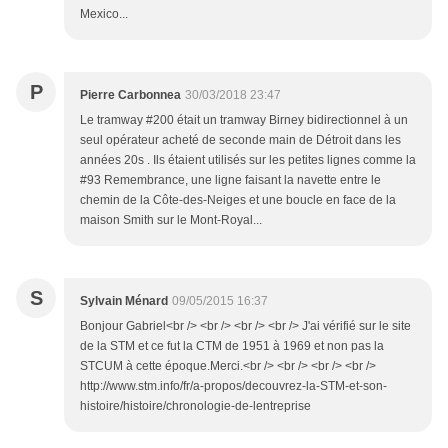
Mexico...
P
Pierre Carbonnea
30/03/2018 23:47
Le tramway #200 était un tramway Birney bidirectionnel à un
seul opérateur acheté de seconde main de Détroit dans les
années 20s . Ils étaient utilisés sur les petites lignes comme la
#93 Remembrance, une ligne faisant la navette entre le
chemin de la Côte-des-Neiges et une boucle en face de la
maison Smith sur le Mont-Royal...
S
Sylvain Ménard
09/05/2015 16:37
Bonjour Gabriel<br /> <br /> <br /> <br /> J'ai vérifié sur le site
de la STM et ce fut la CTM de 1951 à 1969 et non pas la
STCUM à cette époque.Merci.<br /> <br /> <br /> <br />
http://www.stm.info/fr/a-propos/decouvrez-la-STM-et-son-
histoire/histoire/chronologie-de-lentreprise