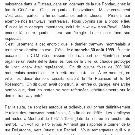
naissance dans le Plateau, dans un logement de la rue Pontiac, chez la
famille Généreux. C'est un quartier d'innovations. Malheureusement
c'est aussi parfois la fin de certaines autres choses. Prenons par
exemple nos tramways montréalais. Nous voyons sur la photo le lieu
d'un de leurs garages importants, celui de la «rue» Mont-Royal. Mais
encore là, notre quartier tirera son épingle du jeu pour faire son
«spécial».
C'est justement à cet endroit que le dernier tramway montréalais a
terminé sa dernière course. C'était le
dimanche 30 août 1959
. À cette
occasion, la CTM (Commission de Transport de Montréal) avait
organisé un vaste défilé dans les rues de la ville, où chaque prototype
de «p'tit char» était représenté. On dit qu'une foule de 200 000
montréalais avaient assisté à cette manifestation. À ce moment, en
ville, les deux derniers circuits étaient le 45 Papineau et le 54
Rosemont. On dit qu'on avait construit, à l'entrée du garage, une arche
symbolique, dont les portes se sont refermées «théâtralement» sur le
dernier tramway entré.
Par la suite, ce sont les autobus et trolleybus qui prirent définitivement
le relais des tramways montréalais, à la fin de ce défilé. Les «trolleys»
ont roulés à Montréal de 1937 à 1966 (date de l'entrée en fonction du
métro). On voit ici le trolleybus Amherst qui s'apprête à tourner de la
rue DeLaroche, vers l'ouest sur Rachel. Vous remarquerez qu'il y a