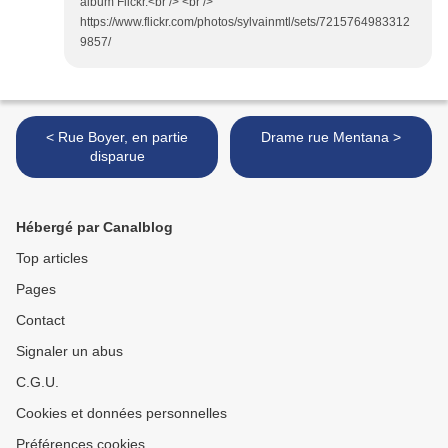
album Flickr.<br /> <br />
https://www.flickr.com/photos/sylvainmtl/sets/7215764983312
9857/
< Rue Boyer, en partie
Drame rue Mentana >
disparue
Hébergé par Canalblog
Top articles
Pages
Contact
Signaler un abus
C.G.U.
Cookies et données personnelles
Préférences cookies