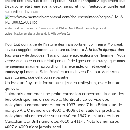
encore des chevaux à cette époque. Vous remarquerez également que
DeLaroche était une rue à deux sens; et non l'autoroute qu'elle est
aujourd'hui devenue
la photo est tirée du site de l'arrondissement Plateau Mont-Royal, mais elle provient
vraisemblablement des archives de la Ville deMontréal
Pour tout connaître de l'histoire des transports en commun à Montréal,
je vous suggère fortement la lecture du livre :
« À la belle époque des
tramways»
de Jacques Pharand; publié aux éditions de l'homme. Vous
verrez que notre quartier était parsemé de lignes de tramways que nous
ne saurions imaginer aujourd'hui. Par exemple, on retrouvait un
tramway qui montait Saint-André et tournait vers l'est sur Marie-Anne;
aussi curieux que cela puisse paraître.
Un lecteur, Jay, m'informe au sujet des trolleybus, avec la note
qui suit:
J'aimerais emmener une petite correction concernant la date des
bus électrique mis en service à Montréal : Le service des
trolleybus a commencer en mars 1937 avec 7
bus Britanique de
marque A E C numérotés 4000 à 4006 et ensuite les prochains
trolleybus mis en service sont arrivé en 1947 et c'était des bus
Canadian Car Brill
numérotés 4010 à 4114 . Note les numéros
4007 à 4009 n'ont jamais servi.