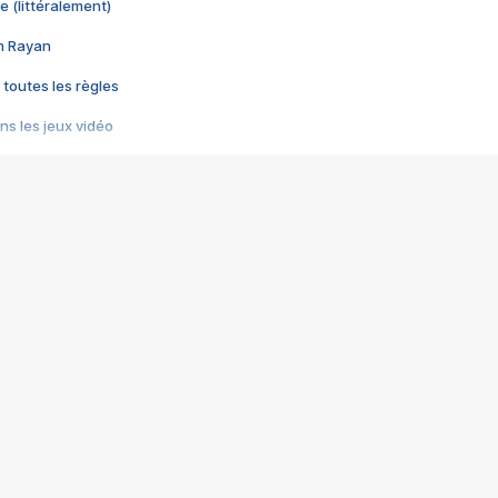
e (littéralement)
im Rayan
 toutes les règles
s les jeux vidéo
us choquant de Rockstar ? - Le scandale BULLY
e plus moche de Steam
du RÊVE tourne au CAUCHEMAR
pendant 8 heures
it… à tort
umiliés par un jeu vidéo
ire - Final Fantasy 8
ti un empire - Age of Empires
story DOFUS