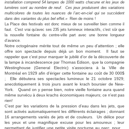
installation comprend 54 lampes de 1000 watts chacune et les jeux de
lumières sont au nombre de neuf.
Ces jeux produisent des variations
multicolores de toutes les nuances de l’arc-en-ciel qui se succèdent
dans des variantes du plus bel effet.»
Rien de moins !
La Place des festivals est donc mieux de
se surveiller bien comme il
faut.
C'est vrai qu'
avec ses 235 jets lumineux interactifs, c'est sûr que
la nouvelle fontaine du centre-ville part avec une bonne longueur
d’avance.
Notre octogénaire mérite tout de même un peu d’attention ; elle
offre son spectacle depuis déjà un bon moment.
Il faut se
rappeler que c
’est pour marquer le jubilé d’or de la découverte de
la lampe à incandescence par Thomas Edison, que la compagnie
Westinghouse (General Electric) s’associera à la Ville de
Montréal en 1929 afin d’ériger cette fontaine au coût de 30 000$
;
Elle débutera ses spectacles lumineux le 21 octobre 1929;
anecdotiquement à trois jours avant le krach boursier de New-
York.
Quand on y pense bien, notre vieille fontaine aura quand
même survécu à deux krachs économiques majeurs; ce n'est pas
rien!
C’est par les variations de la pression d’eau dans les jets, que
sont activés automatiquement les différents éclairages ; donnant
16 arrangements variés de jets et de couleurs.
Un délice pour
les yeux et une magnifique excuse pour les amoureux ; leur
permettant de justifier une petite visite nocturne au parc, pour…