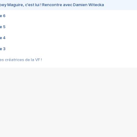
bey Maguire, c'est lui ! Rencontre avec Damien Witecka
e 6
e 5
e 4
e 3
s créatrices de la VF !
e 2
e 1
e Mektoub My Love arrive enfin ! Rencontre avec Shaïn Boumedine et Sal
i : après Toni en famille
elle réalise le bouleversant Dites lui que je l'aime
ais ! Rencontre autour de Vie privée de Rebecca Zlotowski
 de Marguerite, Grave... Rencontre avec Ella Rumpf