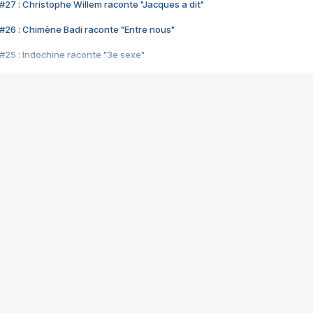
#27 : Christophe Willem raconte "Jacques a dit"
#26 : Chimène Badi raconte "Entre nous"
#25 : Indochine raconte "3e sexe"
#24 : Zaho raconte "C'est chelou"
#23 : Patrick Bruel raconte "Au café des délices"
#22 : Kyo raconte "Le chemin"
#21 : Nolwenn Leroy raconte "Cassé"
#20 : Patrick Hernandez raconte "Born to be alive"
#19 : Lorie raconte "Près de moi"
#18 : Michael Jones raconte "A nos actes manqués" (avec Jean-Jacque
#17 : Khaled raconte "Aïcha"
#16 : Corneille raconte "Parce qu'on vient de loin"
#15 : Indochine raconte "L'aventurier"