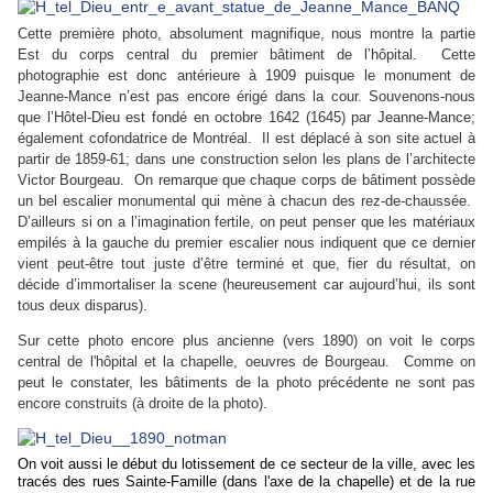
Cette première photo, absolument magnifique, nous montre la partie
Est du corps central du premier bâtiment de l’hôpital.
Cette
photographie est donc antérieure à 1909 puisque le monument de
Jeanne-Mance n’est pas encore érigé dans la cour. Souvenons-nous
que l’Hôtel-Dieu est fondé en octobre 1642 (1645) par Jeanne-Mance;
également cofondatrice de Montréal.
Il est déplacé à son site actuel à
partir de 1859-61; dans une construction selon les plans de l’architecte
Victor Bourgeau.
On remarque que chaque corps de bâtiment possède
un bel escalier monumental qui mène à chacun des rez-de-chaussée.
D’ailleurs si on a l’imagination fertile, on peut penser que les matériaux
empilés à la gauche du premier escalier nous indiquent que ce dernier
vient peut-être tout juste d’être terminé et que, fier du résultat, on
décide d’immortaliser la scene (heureusement car aujourd’hui, ils sont
tous deux disparus).
Sur cette photo encore plus ancienne (vers 1890) on voit le corps
central de l'hôpital et la chapelle, oeuvres de Bourgeau. Comme on
peut le constater, les bâtiments de la photo précédente ne sont pas
encore construits (à droite de la photo).
On voit aussi le début du lotissement de ce secteur de la ville, avec les
tracés des rues Sainte-Famille (dans l'axe de la chapelle) et de la rue