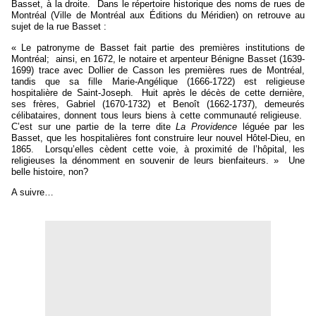
Basset, à la droite.
Dans le répertoire historique des noms de rues de
Montréal (Ville de Montréal aux Éditions du Méridien) on retrouve au
sujet de la rue Basset :
« Le patronyme de Basset fait partie des premières institutions de
Montréal;
ainsi, en 1672, le notaire et arpenteur Bénigne Basset (1639-
1699) trace avec Dollier de Casson les premières rues de Montréal,
tandis que sa fille Marie-Angélique (1666-1722) est religieuse
hospitalière de Saint-Joseph.
Huit après le décès de cette dernière,
ses frères, Gabriel (1670-1732) et Benoît (1662-1737), demeurés
célibataires, donnent tous leurs biens à cette communauté religieuse.
C’est sur une partie de la terre dite
La Providence
léguée par les
Basset, que les hospitalières font construire leur nouvel Hôtel-Dieu, en
1865.
Lorsqu’elles cèdent cette voie, à proximité de l’hôpital, les
religieuses la dénomment en souvenir de leurs bienfaiteurs. »
Une
belle histoire, non?
A suivre…