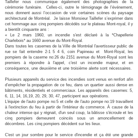
Taillefer nous communique également des photographies de la
cérémonie funéraire.
Celles-ci, outre le témoignage de l’événement,
nous donnent aussi l’occasion de voir certaines scènes du paysage
architectural de Montréal.
Je laisse Monsieur Taillefer s’exprimer dans
cet hommage aux cinq
pompiers décédés sur le plateau Mont-royal, il y
a bientôt cinquante ans :
« Le 2 mars 1960, un incendie s'est déclaré à la *Chapellerie
Charlebois* au 1660 avenue du Mont-Royal.
Dans toutes les casernes de la Ville de Montréal l'avertisseur public de
rue se fait entendre 2-1 5 4 6, coin Papineau et Mont-Royal, les
pompiers de la caserne no:26 du 2151 avenue du Mont-Royal sont les
premiers à répondre à l'appel, c'est un incendie majeur, et en
conséquence, une deuxième et une troisième alerte sont nécessaires.
Plusieurs appareils du service des incendies sont venus en renfort afin
d’empêcher la propagation de ce feu, dans un quartier aussi dense en
bâtiments, résidentiels et commerciaux. Les appareils des casernes: 5,
6, 11, 14, 16,19, 20, 29, 30, 47, participent aux opérations.
L'équipe de l'auto pompe no:5 et celle de l'auto pompe no:19 travaillent
à l'extinction du feu à partir de l'intérieur du commerce.
À cause de la
chaleur intense qui y régnait, d'un seul coup, la bâtisse s'écroule et les
cinq pompiers demeurent coincés sous un amoncellement de
décombres.
Les cinq pompiers décèdent sur les lieux.
C'est un jour sombre pour le service d'incendie et ça été une grande