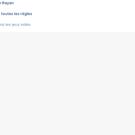
im Rayan
 toutes les règles
s les jeux vidéo
us choquant de Rockstar ? - Le scandale BULLY
e plus moche de Steam
du RÊVE tourne au CAUCHEMAR
pendant 8 heures
it… à tort
umiliés par un jeu vidéo
ire - Final Fantasy 8
ti un empire - Age of Empires
story DOFUS
tard, il crée l'un des pires jeux de tous les temps, MindsEye.