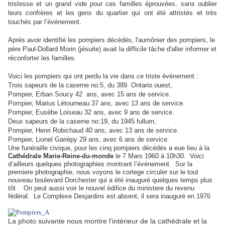
tristesse et un grand vide pour ces familles éprouvées, sans oublier
leurs confrères et les gens du quartier qui ont été attristés et très
touchés par l’événement.
Après avoir identifié les pompiers décédés, l'aumônier des pompiers, le
père Paul-Dollard Morin (jésuite) avait la difficile tâche d'aller informer et
réconforter les familles.
Voici les pompiers qui ont perdu la vie dans ce triste événement :
Trois sapeurs de la caserne no:5, du 389 Ontario ouest,
Pompier, Erban Soucy 42 ans, avec 15 ans de service.
Pompier, Marius Létourneau 37 ans, avec 13 ans de service.
Pompier, Eusèbe Loiseau 32 ans, avec 9 ans de service.
Deux sapeurs de la caserne no:19, du 1945 fullum,
Pompier, Henri Robichaud 40 ans, avec 13 ans de service.
Pompier, Lionel Gariépy 29 ans, avec 6 ans de service.
Une funéraille civique, pour les cinq pompiers décédés a eue lieu à la
Cathédrale Marie-Reine-du-monde
le 7 Mars 1960 à 10h30.
Voici
d’ailleurs quelques photographies montrant l’événement. Sur la
premiere photographie, nous voyons le cortege circuler sur le tout
nouveau boulevard Dorchester qui a été inauguré quelques temps plus
tôt . On peut aussi voir le nouvel édifice du ministere du revenu
fédéral. Le Complexe Desjardins est absent, il sera inauguré en 1976
La photo suivante nous montre l'intérieur de la cathédrale et la