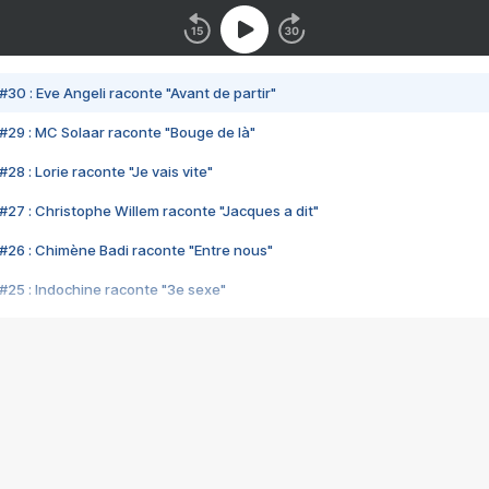
#30 : Eve Angeli raconte "Avant de partir"
#29 : MC Solaar raconte "Bouge de là"
28 : Lorie raconte "Je vais vite"
#27 : Christophe Willem raconte "Jacques a dit"
#26 : Chimène Badi raconte "Entre nous"
#25 : Indochine raconte "3e sexe"
#24 : Zaho raconte "C'est chelou"
#23 : Patrick Bruel raconte "Au café des délices"
#22 : Kyo raconte "Le chemin"
#21 : Nolwenn Leroy raconte "Cassé"
#20 : Patrick Hernandez raconte "Born to be alive"