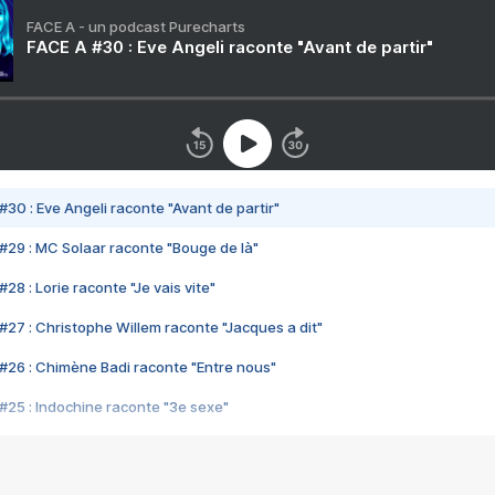
FACE A - un podcast Purecharts
FACE A #30 : Eve Angeli raconte "Avant de partir"
#30 : Eve Angeli raconte "Avant de partir"
#29 : MC Solaar raconte "Bouge de là"
28 : Lorie raconte "Je vais vite"
#27 : Christophe Willem raconte "Jacques a dit"
#26 : Chimène Badi raconte "Entre nous"
#25 : Indochine raconte "3e sexe"
#24 : Zaho raconte "C'est chelou"
#23 : Patrick Bruel raconte "Au café des délices"