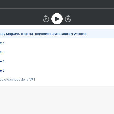
bey Maguire, c'est lui ! Rencontre avec Damien Witecka
e 6
e 5
e 4
e 3
s créatrices de la VF !
e 2
e 1
e Mektoub My Love arrive enfin ! Rencontre avec Shaïn Boumedine et Sal