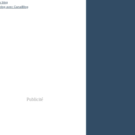
u blog
blog avec CanalBlog
Publicité