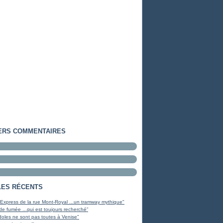
ERS COMMENTAIRES
LES RÉCENTS
 Express de la rue Mont-Royal ...un tramway mythique"
de fumée ...qui est toujours recherché”
oles ne sont pas toutes à Venise"