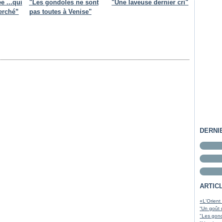
e ...qui
"Les gondoles ne sont
"Une laveuse dernier cri"
erché”
pas toutes à Venise"
DERNI
ARTIC
«L'Orient
“Un goût 
"Les gond