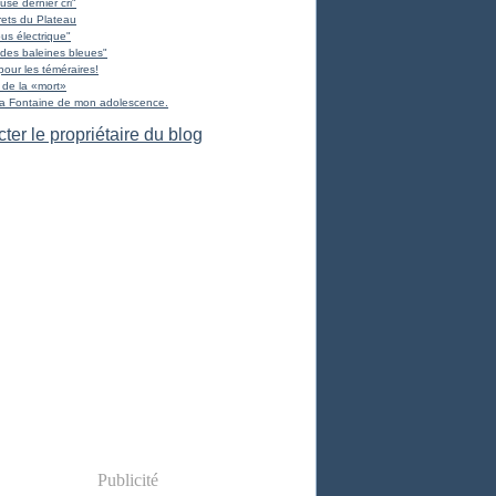
use dernier cri"
ets du Plateau
us électrique"
des baleines bleues"
pour les téméraires!
 de la «mort»
La Fontaine de mon adolescence.
ter le propriétaire du blog
Publicité