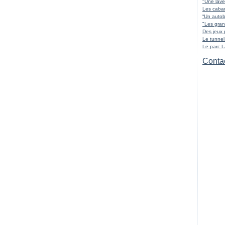
"Une lave
Les cabar
“Un autob
"Les gran
Des jeux 
Le tunnel
Le parc 
Contac