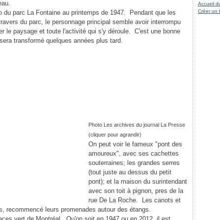
teau.
Accueil d
Créer un 
to du parc La Fontaine au printemps de 1947. Pendant que les
ravers du parc, le personnage principal semble avoir interrompu
er le paysage et toute l'activité qui s'y déroule. C'est une bonne
 sera transformé quelques années plus tard.
Photo Les archives du journal La Presse
(cliquer pour agrandir)
On peut voir le fameux "pont des
amoureux", avec ses cachettes
souterraines; les grandes serres
(tout juste au dessus du petit
pont); et la maison du surintendant
avec son toit à pignon, pres de la
rue De La Roche. Les canots et
uds, recommencé leurs promenades autour des étangs.
ces vert de Montréal. Qu'on soit en 1947 ou en 2012, il est