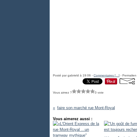
Posté par gabrield à 19:06 -
Commentaires [
…
]
- Permalien 
Vous aimez ?
0 vote
faire son marché rue Mont-Royal
Vous aimerez aussi :