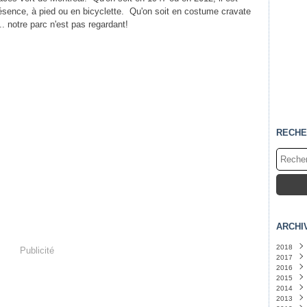
ésence, à pied ou en bicyclette. Qu'on soit en costume cravate
. notre parc n'est pas regardant!
RECHE
ARCHI
2018
Publicité
2017
Janvi
2016
Déce
2015
Août
Déce
2014
Juin
Nove
Déce
(
2013
Mai
Octo
Août
Déce
(