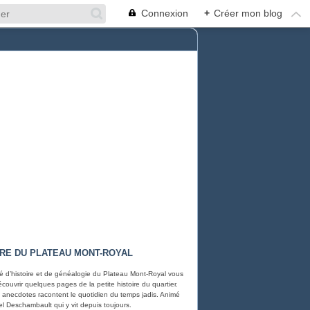
Connexion
+
Créer mon blog
IRE DU PLATEAU MONT-ROYAL
é d’histoire et de généalogie du Plateau Mont-Royal vous
écouvrir quelques pages de la petite histoire du quartier.
 anecdotes racontent le quotidien du temps jadis. Animé
el Deschambault qui y vit depuis toujours.